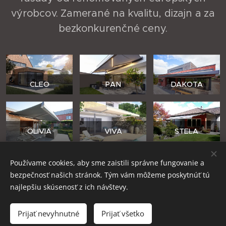
výrobcov. Zamerané na kvalitu, dizajn a za
bezkonkurenčné ceny.
CLEO
PAN
DAKOTA
OLIVIA
VIVA
STELA
Používame cookies, aby sme zaistili správne fungovanie a
bezpečnosť našich stránok. Tým vám môžeme poskytnúť tú
TRENTINO
TOSCANA
ANCONA
najlepšiu skúsenosť z ich návštevy.
Prijať nevyhnutné
Prijať všetko
Vytvorené službou
Webnode
Cookies