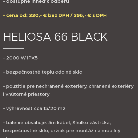
- dostupné ihneď k odberu
-
cena od: 330,- € bez DPH / 396,- € s DPH
HELIOSA 66 BLACK
- 2000 W IPX5
- bezpečnostné teplu odolné sklo
- použitie pre nechránené exteriéry, chránené exteriéry
i vnútorné priestory
- výhrevnosť cca 15/20 m2
- balenie obsahuje: 5m kábel, Shulko zástrčka,
bezpečnostné sklo, držiak pre montáž na mobilný