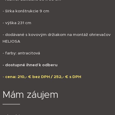
- šírka konštrukcie 9 cm
- výška 231 cm
- dodávané s kovovým držiakom na montáž ohrievačov
HELIOSA
- farby: antracitová
- dostupné ihneď k odberu
-
cena: 210,- € bez DPH / 252,- € s DPH
Mám záujem