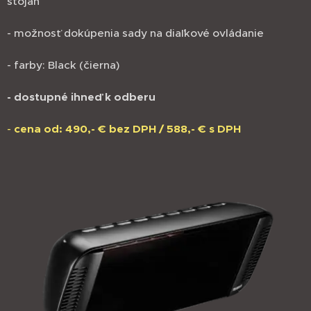
stojan
- možnosť dokúpenia sady na diaľkové ovládanie
- farby: Black (čierna)
- dostupné ihneď k odberu
-
cena od: 490,- € bez DPH / 588,- € s DPH