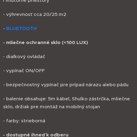
i vnútorné priestory
- výhrevnosť cca 20/25 m2
-
BLUETOOTH
- mliečne ochranné sklo (<100 LUX)
- diaľkový ovládač
- vypínač ON/OFF
- bezpečnostný vypínač pre prípad nárazu alebo pádu
- balenie obsahuje: 5m kábel, Shulko zástrčka, mliečne
sklo, držiak pre montáž na mobilný stojan
- farby: strieborná
- dostupné ihneď k odberu