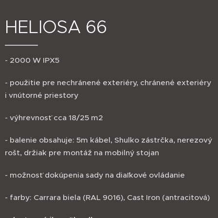
HELIOSA 66
- 2000 W IPX5
- použitie pre nechránené exteriéry, chránené exteriéry
i vnútorné priestory
- výhrevnosť cca 18/25 m2
- balenie obsahuje: 5m kábel, Shulko zástrčka, nerezový
rošt, držiak pre montáž na mobilný stojan
- možnosť dokúpenia sady na diaľkové ovládanie
- farby: Carrara biela (RAL 9016), Cast Iron (antracitová)