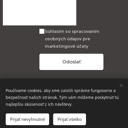
Súhlasím so spracovaním
osobných údajov pre
marketingové účely
Odoslať
Pravidlá ochrany a spracovávania osobných
Používame cookies, aby sme zaistili správne fungovanie a
údajov
bezpečnosť našich stránok. Tým vám môžeme poskytnúť tú
najlepšiu skúsenosť z ich návštevy.
Prijať nevyhnutné
Prijať všetko
Vytvorené službou
Webnode
Cookies