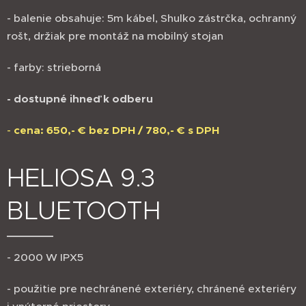
- balenie obsahuje: 5m kábel, Shulko zástrčka, ochranný
rošt, držiak pre montáž na mobilný stojan
- farby: strieborná
- dostupné ihneď k odberu
-
cena: 650,- € bez DPH / 780,- € s DPH
HELIOSA 9.3
BLUETOOTH
- 2000 W IPX5
- použitie pre nechránené exteriéry, chránené exteriéry