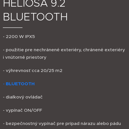
HELIOSA 9.2
BLUETOOTH
- 2200 W IPX5
- použitie pre nechránené exteriéry, chránené exteriéry
i vnútorné priestory
- výhrevnosť cca 20/25 m2
-
BLUETOOTH
- diaľkový ovládač
- vypínač ON/OFF
- bezpečnostný vypínač pre prípad nárazu alebo pádu